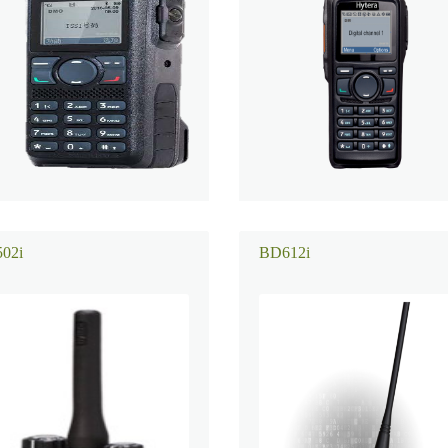
02i
BD612i